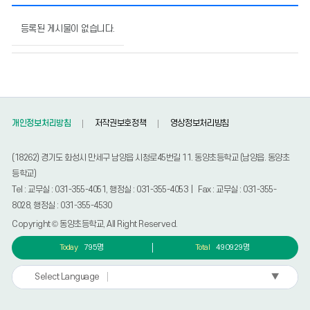
민
원
등록된 게시물이 없습니다.
Q
&
A
의
게
시
개인정보처리방침
저작권보호정책
영상정보처리방침
물
번
호,
(18262) 경기도 화성시 만세구 남양읍 시청로45번길 11. 동양초등학교 (남양읍. 동양초
제
등학교)
목,
Tel : 교무실 : 031-355-4051, 행정실 : 031-355-4053 | Fax : 교무실 : 031-355-
작
8028, 행정실 : 031-355-4530
성
자,
Copyright © 동양초등학교, All Right Reserved.
등
Today
795명
Total
490929명
록
일,
조
▼
Select Language
회
수