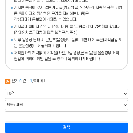
따라 처분
을 받을 수 있으니 유의하시기 바랍니다.
게시판 목적에 맞지 않는 게시글(광고성 글, 인신공격, 저속한 표현, 비방
등 홈페이지의 정상적인 운영을 저해하는 내용)
은
작성자에게 통보없이 삭제될 수 있습니다.
게시글에 이미지 삽입 시 [상세 내용]을 “그림설명”에 입력해야 합니다.
(장애인차별금지법에 따른 웹접근성 준수)
외부 동영상 탑재 시 콘텐츠(음성정보 등)에 대한 대체 수단(자막삽입 또
는 본문설명)이 제공되어야 합니다.
저작권자의 허락없이 제작물(사진,그림,영상,폰트 등)을 올릴경우 저작
권법에 의하여 처벌 받을 수 있으니 유의하시기 바랍니다.
전체
0
건
1
/0페이지
검색