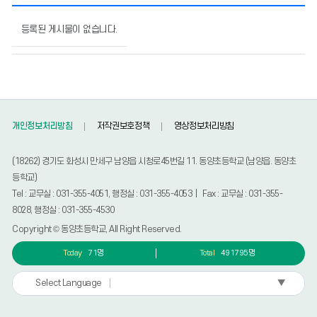
민
원
등록된 게시물이 없습니다.
안
내
의
게
시
물
개인정보처리방침
저작권보호정책
영상정보처리방침
번
호,
제
(18262) 경기도 화성시 만세구 남양읍 시청로45번길 11. 동양초등학교 (남양읍. 동양초
목,
등학교)
작
Tel : 교무실 : 031-355-4051, 행정실 : 031-355-4053 | Fax : 교무실 : 031-355-
성
8028, 행정실 : 031-355-4530
자,
등
Copyright © 동양초등학교, All Right Reserved.
록
Today
71명
Total
491795명
일,
조
회
▼
Select Language
수
정