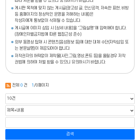
따라 처분
을 받을 수 있으니 유의하시기 바랍니다.
게시판 목적에 맞지 않는 게시글(광고성 글, 인신공격, 저속한 표현, 비방
등 홈페이지의 정상적인 운영을 저해하는 내용)
은
작성자에게 통보없이 삭제될 수 있습니다.
게시글에 이미지 삽입 시 [상세 내용]을 “그림설명”에 입력해야 합니다.
(장애인차별금지법에 따른 웹접근성 준수)
외부 동영상 탑재 시 콘텐츠(음성정보 등)에 대한 대체 수단(자막삽입 또
는 본문설명)이 제공되어야 합니다.
저작권자의 허락없이 제작물(사진,그림,영상,폰트 등)을 올릴경우 저작
권법에 의하여 처벌 받을 수 있으니 유의하시기 바랍니다.
전체
0
건
1
/0페이지
검색