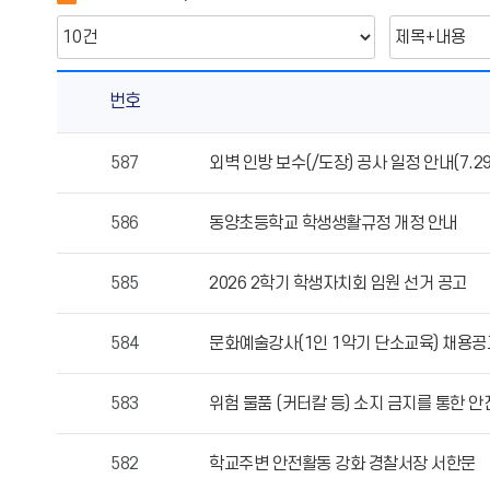
번호
공
587
외벽 인방 보수(/도장) 공사 일정 안내(7.29.
지
사
586
동양초등학교 학생생활규정 개정 안내
항
의
게
585
2026 2학기 학생자치회 임원 선거 공고
시
물
584
문화예술강사(1인 1악기 단소교육) 채용공
번
호,
583
위험 물품 (커터칼 등) 소지 금지를 통한 
제
목,
작
582
학교주변 안전활동 강화 경찰서장 서한문
성