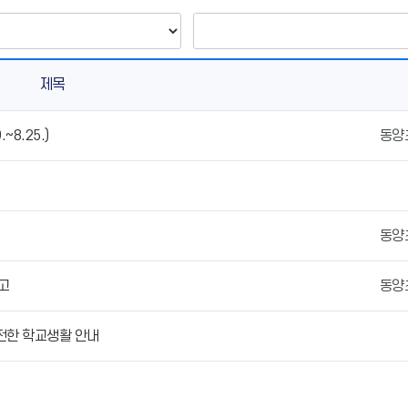
제목
~8.25.)
동양
동양
고
동양
안전한 학교생활 안내