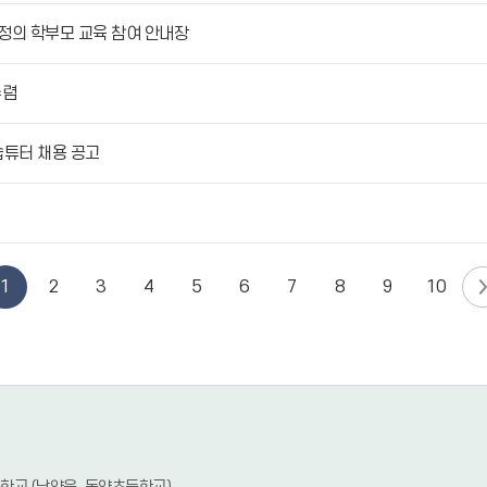
 정의 학부모 교육 참여 안내장
수렴
습튜터 채용 공고
1
2
3
4
5
6
7
8
9
10