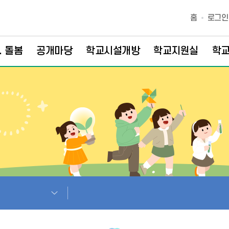
홈
로그인
. 돌봄
공개마당
학교시설개방
학교지원실
학