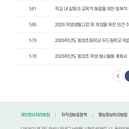
자,
581
학교 내 갈등의 교육적 해결을 위한 회복적
등
록
580
2026 학생생활규정 제·개정을 위한 의견 
일,
조
579
2026학년도 동양초등학교 두드림학교 학
회
수
정
578
2026학년도 동양초 학생 봉사활동 계획서
보
를
확
인
할
수
있
습
개인정보처리방침
저작권보호정책
영상정보처리방침
니
다.