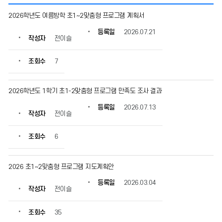
초
2026학년도 여름방학 초1~2맞춤형 프로그램 계획서
1,
2
등록일
2026.07.21
작성자
전이슬
맞
춤
의
조회수
7
게
시
물
2026학년도 1학기 초1-2맞춤형 프로그램 만족도 조사 결과
번
등록일
2026.07.13
호,
작성자
전이슬
제
목,
조회수
6
작
성
자,
2026 초1~2맞춤형 프로그램 지도계획안
등
록
등록일
2026.03.04
일,
작성자
전이슬
조
회
조회수
35
수