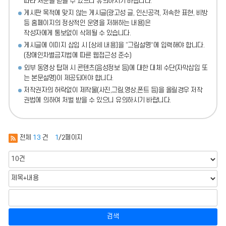
따라 처분
을 받을 수 있으니 유의하시기 바랍니다.
게시판 목적에 맞지 않는 게시글(광고성 글, 인신공격, 저속한 표현, 비방
등 홈페이지의 정상적인 운영을 저해하는 내용)
은
작성자에게 통보없이 삭제될 수 있습니다.
게시글에 이미지 삽입 시 [상세 내용]을 “그림설명”에 입력해야 합니다.
(장애인차별금지법에 따른 웹접근성 준수)
외부 동영상 탑재 시 콘텐츠(음성정보 등)에 대한 대체 수단(자막삽입 또
는 본문설명)이 제공되어야 합니다.
저작권자의 허락없이 제작물(사진,그림,영상,폰트 등)을 올릴경우 저작
권법에 의하여 처벌 받을 수 있으니 유의하시기 바랍니다.
전체
13
건
1
/2페이지
검색