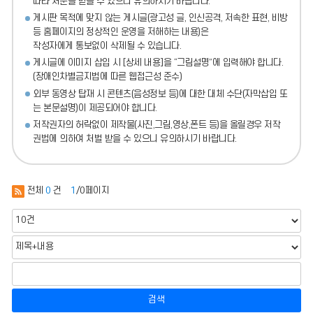
따라 처분
을 받을 수 있으니 유의하시기 바랍니다.
게시판 목적에 맞지 않는 게시글(광고성 글, 인신공격, 저속한 표현, 비방
등 홈페이지의 정상적인 운영을 저해하는 내용)
은
작성자에게 통보없이 삭제될 수 있습니다.
게시글에 이미지 삽입 시 [상세 내용]을 “그림설명”에 입력해야 합니다.
(장애인차별금지법에 따른 웹접근성 준수)
외부 동영상 탑재 시 콘텐츠(음성정보 등)에 대한 대체 수단(자막삽입 또
는 본문설명)이 제공되어야 합니다.
저작권자의 허락없이 제작물(사진,그림,영상,폰트 등)을 올릴경우 저작
권법에 의하여 처벌 받을 수 있으니 유의하시기 바랍니다.
전체
0
건
1
/0페이지
검색