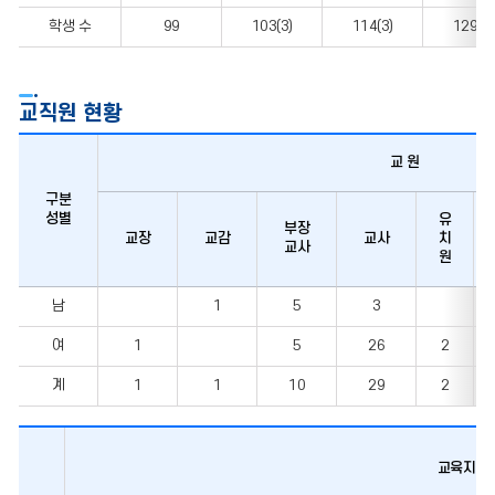
및
학생 수
99
103(3)
114(3)
129(1)
학급
편제
교직원 현황
교 원
구분
성별
유
부장
교장
교감
교사
치
교사
원
교직원
남
1
5
3
현황
여
1
5
26
2
계
1
1
10
29
2
교육지원 