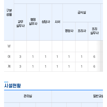
구분
급식실
성별
행정
늘
교무
상담사
사서
실무사
실
실무사
조리
영양사
조리사
실무사
교직원
남
현황
여
3
1
1
1
1
1
6
계
3
1
1
1
1
1
6
시설현황
관리실
일반교실