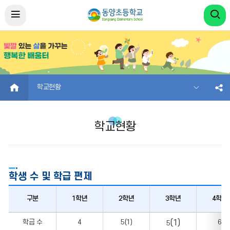
HOME
학교현황
학교현황
학생 수 및 학급 편제
구분
1학년
2학년
3학년
4학년
학생
(1)
학급 수
4
5(1)
6
5
수