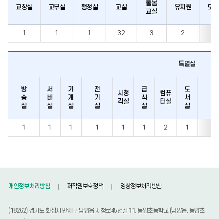
돌봄
교장실
교무실
행정실
교실
유치원
도움
교실
교직원
1
1
1
32
3
2
2
현황
특별실
방
서
기
전
급
도
상
시청
컴퓨
송
버
계
기
식
서
담
각실
터실
실
실
실
실
실
실
실
교직원
1
1
1
1
1
1
2
1
1
현황
개인정보처리방침
저작권보호정책
영상정보처리방침
(18262) 경기도 화성시 만세구 남양읍 시청로45번길 11. 동양초등학교 (남양읍. 동양초